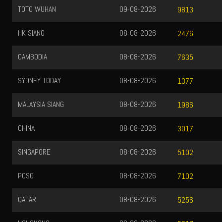
TOTO WUHAN
09-08-2026
9813
HK SIANG
08-08-2026
2476
CAMBODIA
08-08-2026
7635
SYDNEY TODAY
08-08-2026
1377
MALAYSIA SIANG
08-08-2026
1986
CHINA
08-08-2026
3017
SINGAPORE
08-08-2026
5102
PCSO
08-08-2026
7102
QATAR
08-08-2026
5256