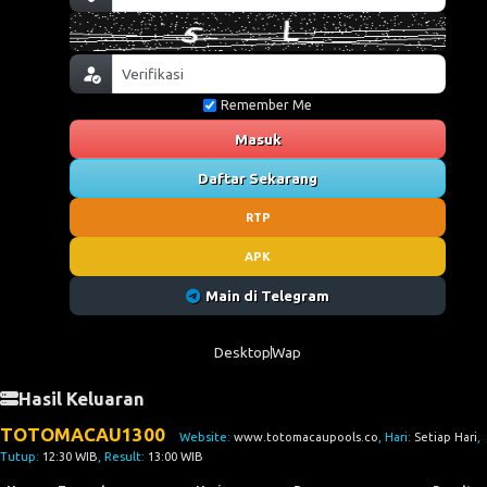
Remember Me
Masuk
Daftar Sekarang
RTP
APK
Main di Telegram
Desktop
Wap
Hasil Keluaran
TOTOMACAU1300
Website:
www.totomacaupools.co
, Hari:
Setiap Hari
,
Tutup:
12:30 WIB
, Result:
13:00 WIB