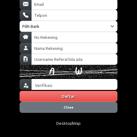
Daftar
Close
Desktop
Wap