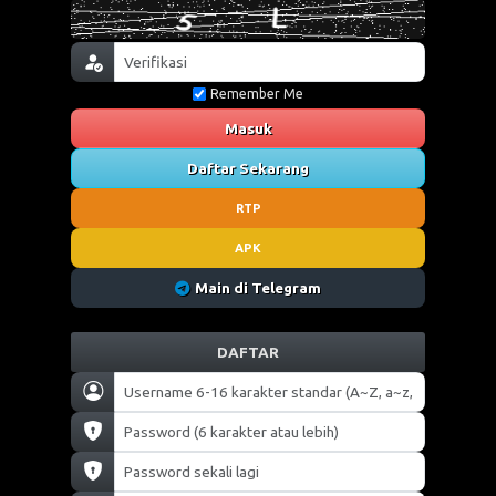
Remember Me
Masuk
Daftar Sekarang
RTP
APK
Main di Telegram
DAFTAR