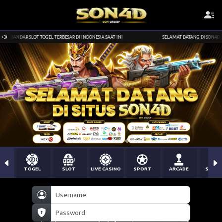
 BANDAR SLOT TOGEL TERBESAR DI INDONESIA SAAT INI
SELAMAT DATANG DI SON4D | BAN
TOGEL
SLOT
LIVE CASINO
SPORT
ARCADE
SABU