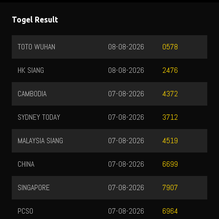
Togel Result
TOTO WUHAN
08-08-2026
0578
HK SIANG
08-08-2026
2476
CAMBODIA
07-08-2026
4372
SYDNEY TODAY
07-08-2026
3712
MALAYSIA SIANG
07-08-2026
4519
CHINA
07-08-2026
6699
SINGAPORE
07-08-2026
7907
PCSO
07-08-2026
6964