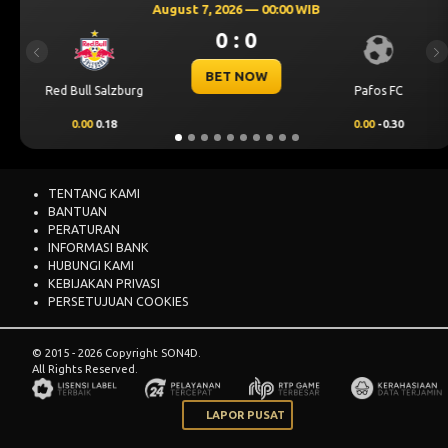
ust 7, 2026 — 00:00 WIB
Augus
0 : 0
Previous
Ne
BET NOW
Pafos FC
Benfica
0.00
-0.30
0.00
0.18
TENTANG KAMI
BANTUAN
PERATURAN
INFORMASI BANK
HUBUNGI KAMI
KEBIJAKAN PRIVASI
PERSETUJUAN COOKIES
© 2015 - 2026 Copyright SON4D.
All Rights Reserved.
LAPOR PUSAT