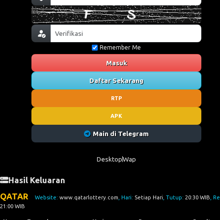
Remember Me
Masuk
Daftar Sekarang
RTP
APK
Main di Telegram
Desktop
Wap
Hasil Keluaran
QATAR
Website:
www.qatarlottery.com
, Hari:
Setiap Hari
, Tutup:
20:30 WIB
, Re
21:00 WIB